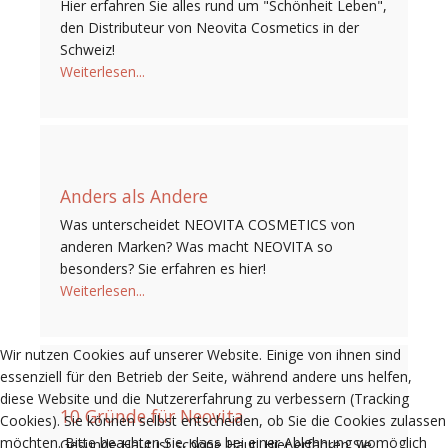
Hier erfahren Sie alles rund um "Schönheit Leben",
den Distributeur von Neovita Cosmetics in der
Schweiz!
Weiterlesen...
Anders als Andere
Was unterscheidet NEOVITA COSMETICS von
anderen Marken? Was macht NEOVITA so
besonders? Sie erfahren es hier!
Weiterlesen...
Wir nutzen Cookies auf unserer Website. Einige von ihnen sind
essenziell für den Betrieb der Seite, während andere uns helfen,
diese Website und die Nutzererfahrung zu verbessern (Tracking
10 Gründe für Neovita
Cookies). Sie können selbst entscheiden, ob Sie die Cookies zulassen
möchten. Bitte beachten Sie, dass bei einer Ablehnung womöglich
Gesunde Haut ist schöne Haut. Hier erfahren Sie