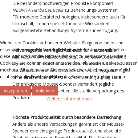
Die besonders hochwertigen Produkte komponiert
NEOVITA HerbaCeuticals
zu Behandlungs-Systemen.
Für moderne Gerätetechnologien, insbesondere auch für
Ultraschall, stehen speziell für beste Wirksamkeit
ausgearbeitete Behandlungs-Systeme zur Verfügung.
Wir nutzen Cookies auf unserer Website. Einige von ihnen sind
essenziell für den Betrieb der Seite, während andere uns helfen,
Hervorragende Verträglichkeit auch für Hautsensible
diese Website und die Nutzererfahrung zu verbessern (Tracking
Alle
NEOVITA
-Produkte sind steril in Aerosol-Containern
Cookies). Sie können selbst entscheiden, ob Sie die Cookies zulassen
verpackt. Anders als herkömmliche Produkte kommen
möchten. Bitte beachten Sie, dass bei einer Ablehnung womöglich
die Wirkstoffe von
NEOVITA HerbaCeuticals
gänzlich
nicht mehr alle Funktionalitäten der Seite zur Verfügung stehen.
ohne direkte oder indirekte Konservierung auf die Haut.
Der praktische Mousse-Spender verhindert jegliche
Akzeptieren
Ablehnen
Verunreinigung und garantiert die sterile Verpackung des
Produktes.
Weitere Informationen
Höchste Produktqualität durch besondere Darreichung
Anders als andere Verpackungen garantiert der Mousse-
Spender eine einzigartige Produktqualität und absolute
Reinheit in Form von Produktsterilität. Das Ventil des