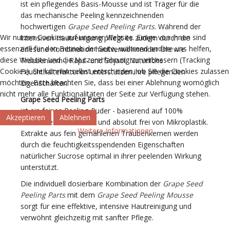
ist ein pflegendes Basis-Mousse und ist Träger für die
das mechanische Peeling kennzeichnenden
hochwertigen
Grape Seed Peeling Parts
. Während der
Wir nutzen Cookies auf unserer Website. Einige von ihnen sind
intensiven Hautreinigung pflegt es zudem durch die
essenziell für den Betrieb der Seite, während andere uns helfen,
erlesene Kombination hautverwöhnender Öle wie
diese Website und die Nutzererfahrung zu verbessern (Tracking
Traubenkern-, Raps- und Sojaöl. Natürliche
Cookies). Sie können selbst entscheiden, ob Sie die Cookies zulassen
Feuchthaltefaktoren unterstützen ihre pflegenden
möchten. Bitte beachten Sie, dass bei einer Ablehnung womöglich
Eigenschaften.
nicht mehr alle Funktionalitäten der Seite zur Verfügung stehen.
Grape Seed Peeling Parts
ist ein feines Peeling-Puder - basierend auf 100%
Akzeptieren
Ablehnen
natürlichen Rohstoffen und absolut frei von Mikroplastik.
Weitere Informationen
Extrakte aus fein gemahlenen Traubenkernen werden
durch die feuchtigkeitsspendenden Eigenschaften
natürlicher Sucrose optimal in ihrer peelenden Wirkung
unterstützt.
Die individuell dosierbare Kombination der
Grape Seed
Peeling Parts
mit dem
Grape Seed Peeling Mousse
sorgt für eine effektive, intensive Hautreinigung und
verwöhnt gleichzeitig mit sanfter Pflege.